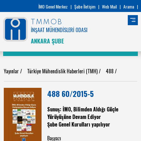
İMO Genel Merkez
|
Şube İletişim
|
Web Mail
|
Arama
|
TMMOB
İNŞAAT MÜHENDİSLERİ ODASI
ANKARA ŞUBE
Yayınlar
/
Türkiye Mühendislik Haberleri (TMH)
/
488
/
488 60/2015-5
Sunuş: İMO, Bilimden Aldığı Güçle
Yürüyüşüne Devam Ediyor
Şube Genel Kurulları yapılıyor
Başyazı